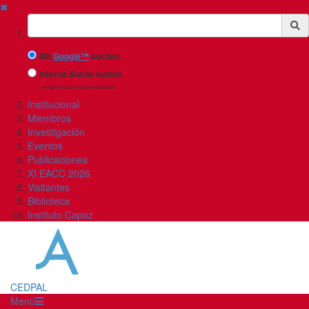
✖
Suchbegriff
Mit
Google™
suchen
Interne Suche nutzen
(eingeschränkte Ergebnisqualität)
Institucional
Miembros
Investigación
Eventos
Publicaciones
XI EACC 2026
Visitantes
Biblioteca
Instituto Capaz
CEDPAL
Menü