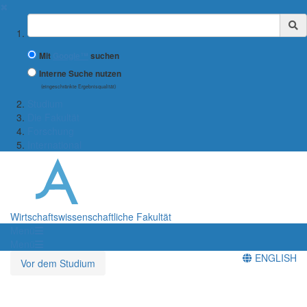
✖
Suchbegriff
Mit
Google™
suchen
Interne Suche nutzen
(eingeschränkte Ergebnisqualität)
Studium
Die Fakultät
Forschung
International
Wirtschaftswissenschaftliche Fakultät
Menü
Menü
ENGLISH
Vor dem Studium