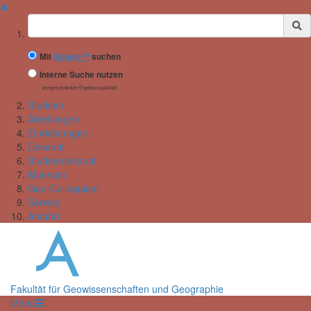
✖
Suchbegriff
Mit
Google™
suchen
Interne Suche nutzen
(eingeschränkte Ergebnisqualität)
Studium
Abteilungen
Einrichtungen
Dekanat
Studiendekanat
Museum
Geo-Colloquium
Service
Anfahrt
Fakultät für Geowissenschaften und Geographie
Menü