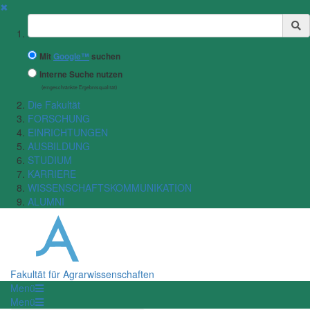
✖
Suchbegriff
Mit
Google™
suchen
Interne Suche nutzen
(eingeschränkte Ergebnisqualität)
Die Fakultät
FORSCHUNG
EINRICHTUNGEN
AUSBILDUNG
STUDIUM
KARRIERE
WISSENSCHAFTSKOMMUNIKATION
ALUMNI
Fakultät für Agrarwissenschaften
Menü
Menü