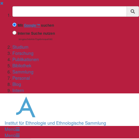
✖
Suchbegriff
Mit
Google™
suchen
Interne Suche nutzen
(eingeschränkte Ergebnisqualität)
Studium
Forschung
Publikationen
Bibliothek
Sammlung
Personal
Blog
Intern
Institut für Ethnologie und Ethnologische Sammlung
Menü
Menü