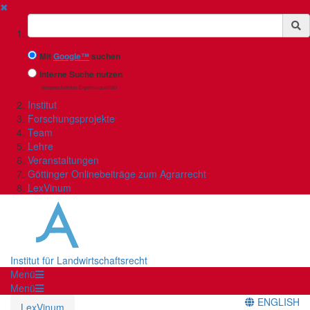
✖
Suchbegriff
Mit
Google™
suchen
Interne Suche nutzen
(eingeschränkte Ergebnisqualität)
Institut
Forschungsprojekte
Team
Lehre
Veranstaltungen
Göttinger Onlinebeiträge zum Agrarrecht
LexVinum
Institut für Landwirtschaftsrecht
Menü
Menü
ENGLISH
LexVinum