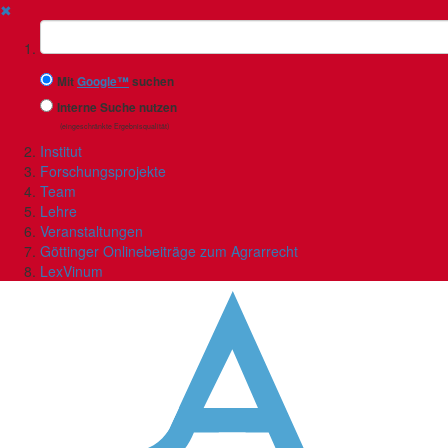
✖
Suchbegriff
Mit
Google™
suchen
Interne Suche nutzen
(eingeschränkte Ergebnisqualität)
Institut
Forschungsprojekte
Team
Lehre
Veranstaltungen
Göttinger Onlinebeiträge zum Agrarrecht
LexVinum