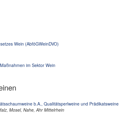
esetzes Wein (AbföGWeinDVO)
r Maßnahmen im Sektor Wein
einen
itätsschaumweine b.A., Qualitätsperlweine und Prädikatsweine
alz, Mosel, Nahe, Ahr Mittelrhein