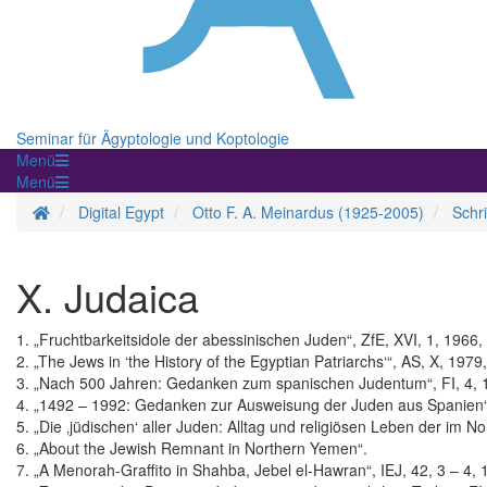
Seminar für Ägyptologie und Koptologie
Menü
Menü
Startseite
Digital Egypt
Otto F. A. Meinardus (1925-2005)
Schri
X. Judaica
1. „Fruchtbarkeitsidole der abessinischen Juden“, ZfE, XVI, 1, 1966,
2. „The Jews in ‘the History of the Egyptian Patriarchs‘“, AS, X, 1979
3. „Nach 500 Jahren: Gedanken zum spanischen Judentum“, FI, 4, 
4. „1492 – 1992: Gedanken zur Ausweisung der Juden aus Spanien“, 
5. „Die ‚jüdischen‘ aller Juden: Alltag und religiösen Leben der im
6. „About the Jewish Remnant in Northern Yemen“.
7. „A Menorah-Graffito in Shahba, Jebel el-Hawran“, IEJ, 42, 3 – 4,