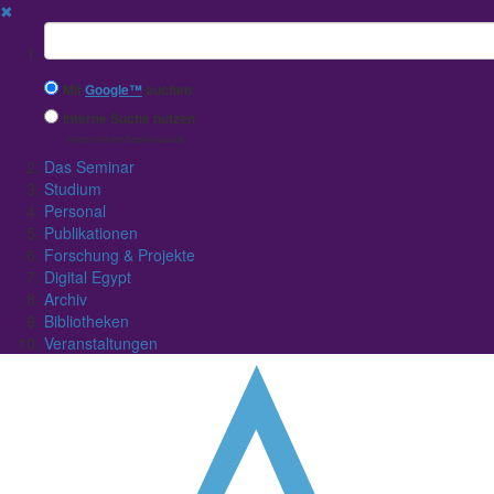
✖
Suchbegriff
Mit
Google™
suchen
Interne Suche nutzen
(eingeschränkte Ergebnisqualität)
Das Seminar
Studium
Personal
Publikationen
Forschung & Projekte
Digital Egypt
Archiv
Bibliotheken
Veranstaltungen