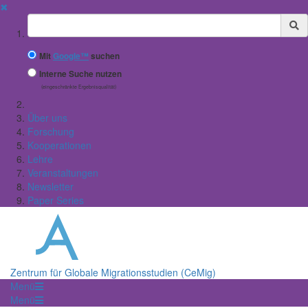
✖
Suchbegriff
Mit
Google™
suchen
Interne Suche nutzen
(eingeschränkte Ergebnisqualität)
Über uns
Forschung
Kooperationen
Lehre
Veranstaltungen
Newsletter
Paper Series
Zentrum für Globale Migrationsstudien (CeMig)
Menü
Menü