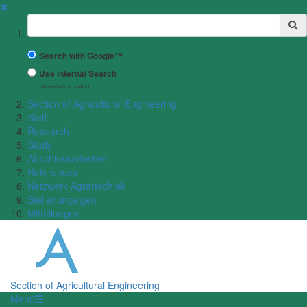
✖
Suchbegriff
Search with Google™
Use Internal Search
(limited result quality)
Section of Agricultural Engineering
Staff
Research
Study
Abschlussarbeiten
References
Netzwerk Agrartechnik
Stellenanzeigen
Mitteilungen
Section of Agricultural Engineering
Menü