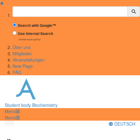
✖
Suchbegriff
Search with Google™
Use Internal Search
(limited result quality)
Über uns
Mitglieder
Veranstaltungen
New Page
FAQ
Student body Biochemistry
Menü
Menü
DEUTSCH