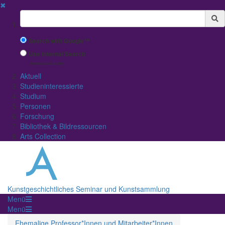
✖
Suchbegriff
Search with Google™
Use Internal Search
(limited result quality)
Aktuell
Studieninteressierte
Studium
Personen
Forschung
Bibliothek & Bildressourcen
Arts Collection
Kunstgeschichtliches Seminar und Kunstsammlung
Menü
Menü
Ehemalige Professor*Innen und Mitarbeiter*Innen