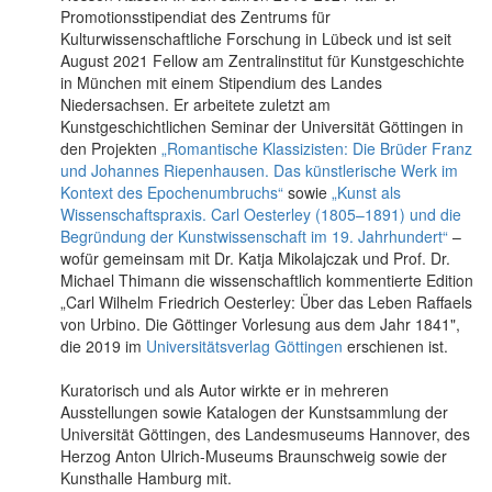
Promotionsstipendiat des Zentrums für
Kulturwissenschaftliche Forschung in Lübeck und ist seit
August 2021 Fellow am Zentralinstitut für Kunstgeschichte
in München mit einem Stipendium des Landes
Niedersachsen. Er arbeitete zuletzt am
Kunstgeschichtlichen Seminar der Universität Göttingen in
den Projekten
„Romantische Klassizisten: Die Brüder Franz
und Johannes Riepenhausen. Das künstlerische Werk im
Kontext des Epochenumbruchs“
sowie
„Kunst als
Wissenschaftspraxis. Carl Oesterley (1805–1891) und die
Begründung der Kunstwissenschaft im 19. Jahrhundert“
–
wofür gemeinsam mit Dr. Katja Mikolajczak und Prof. Dr.
Michael Thimann die wissenschaftlich kommentierte Edition
„Carl Wilhelm Friedrich Oesterley: Über das Leben Raffaels
von Urbino. Die Göttinger Vorlesung aus dem Jahr 1841",
die 2019 im
Universitätsverlag Göttingen
erschienen ist.
Kuratorisch und als Autor wirkte er in mehreren
Ausstellungen sowie Katalogen der Kunstsammlung der
Universität Göttingen, des Landesmuseums Hannover, des
Herzog Anton Ulrich-Museums Braunschweig sowie der
Kunsthalle Hamburg mit.