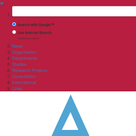
✖
Suchbegriff
Search with Google™
Use Internal Search
(limited result quality)
News
Organisation
Departments
Studies
Research Projects
Consultation
International
Links