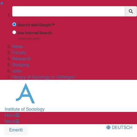
✖
Suchbegriff
Search with Google™
Use Internal Search
(limited result quality)
News
Faculty
Research
Studying
Jobs
History of Sociology in Göttingen
Institute of Sociology
Menü
Menü
DEUTSCH
Emeriti