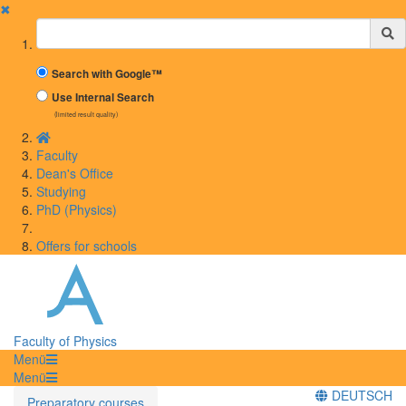
✖
Suchbegriff
Search with Google™
Use Internal Search
(limited result quality)
Faculty
Dean's Office
Studying
PhD (Physics)
Offers for schools
Faculty of Physics
Menü
Menü
DEUTSCH
Preparatory courses