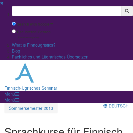
✖
Suchbegriff
Search with Google™
Use Internal Search
(limited result quality)
What is Finnougristics?
Blog
Fachliches und Literarisches Übersetzen
Finnisch-Ugrisches Seminar
Menü
Menü
DEUTSCH
Sommersemester 2013
Sprachkurse für Finnisch