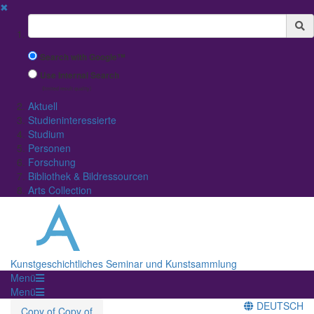
✖
Suchbegriff
Search with Google™
Use Internal Search
(limited result quality)
Aktuell
Studieninteressierte
Studium
Personen
Forschung
Bibliothek & Bildressourcen
Arts Collection
Kunstgeschichtliches Seminar und Kunstsammlung
Menü
Menü
DEUTSCH
Copy of Copy of