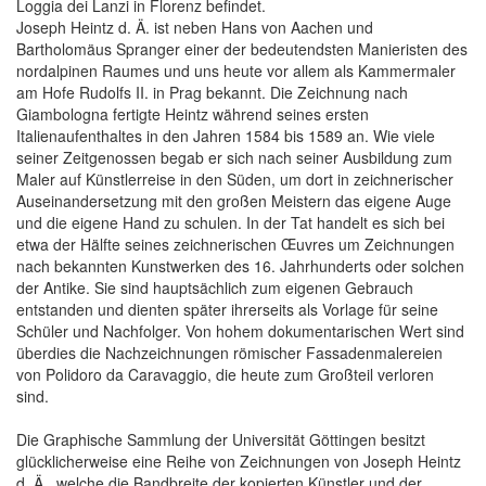
Loggia dei Lanzi in Florenz befindet.
Joseph Heintz d. Ä. ist neben Hans von Aachen und
Bartholomäus Spranger einer der bedeutendsten Manieristen des
nordalpinen Raumes und uns heute vor allem als Kammermaler
am Hofe Rudolfs II. in Prag bekannt. Die Zeichnung nach
Giambologna fertigte Heintz während seines ersten
Italienaufenthaltes in den Jahren 1584 bis 1589 an. Wie viele
seiner Zeitgenossen begab er sich nach seiner Ausbildung zum
Maler auf Künstlerreise in den Süden, um dort in zeichnerischer
Auseinandersetzung mit den großen Meistern das eigene Auge
und die eigene Hand zu schulen. In der Tat handelt es sich bei
etwa der Hälfte seines zeichnerischen Œuvres um Zeichnungen
nach bekannten Kunstwerken des 16. Jahrhunderts oder solchen
der Antike. Sie sind hauptsächlich zum eigenen Gebrauch
entstanden und dienten später ihrerseits als Vorlage für seine
Schüler und Nachfolger. Von hohem dokumentarischen Wert sind
überdies die Nachzeichnungen römischer Fassadenmalereien
von Polidoro da Caravaggio, die heute zum Großteil verloren
sind.
Die Graphische Sammlung der Universität Göttingen besitzt
glücklicherweise eine Reihe von Zeichnungen von Joseph Heintz
d. Ä., welche die Bandbreite der kopierten Künstler und der