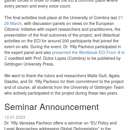
gather forces in order to make the EU a common place where
every person and every voice count.
The final activities took place at the University of Coimbra last
27-
28 March
, with discussion panels on views on the European
Citizens’ Initiative with expert researchers and practitioners, the
presentation of the final outcomes of the project, and didactical
activities on the ECI for around 200 participants that joined the
event on-site. During the event, Dr. Yilly Pacheco participated in
the expert panel and also
presented the Workbook ECI From A to
Z
coedited with Prof. Dulce Lopes (Coimbra) to be published by
Göttingen University Press.
We want to thank the tutors and researchers Malte Gutt, Agata
Daszko, and Dr. Yilly Pacheco for their commitment to the project
and of course, all students from the University of Göttingen Team
who actively participated in the project during these two years.
Seminar Announcement
12.01.2023
Dr. Yilly Vanessa Pacheco offers a seminar on “EU Policy and
Legal Approaches addressing Global Deforestation” in the