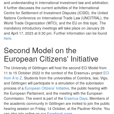
and understanding in international investment law and arbitration.
It further discusses the current activities of the International
Centre for Settlement of Investment Disputes (ICSID), the United
Nations Conference on International Trade Law (UNCITRAL), the
World Trade Organization (WTO), and the EU on this topic. The
mandatory introductory meetings will take place on January 26
and April 17, 2023 at 6:30 pm. Further information can be found
here
.
Second Model on the
European Citizens' Initiative
The University of Göttingen will host the second ECI Model from
11 to 15 October 2022 in the context of the Erasmus+ project
ECI
from A to Z
. Students from the universities of Coimbra, Iasi, Vigo,
and Göttingen will participate in a simulation of the submission
process of a
European Citizens’ Initiative
, the public hearing with
the European Parliament, and the meeting with the European
Commission. The event is part of the
Erasmus Days
. Members of
the academic community in Göttingen are invited to join the public
hearing session on Friday, 14 October, at the Pauliner Kirche. You
can also join online on our
Facebook page
.