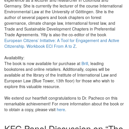
experience as a lecturer and researcher in Colombia and
Germany. She is currently the lecturer of the course International
Environmental Law at the University of Göttingen. She is the
author of several papers and book chapters on forest
governance, climate change law, international forest law, and
Trade and Sustainable Development Chapters in Preferential
Trade Agreements. Yilly is also the co-editor of the book
European Citizens’ Initiative: A Tool for Engagement and Active
Citizenship. Workbook ECI From A to Z
.
Availability:
The book is now available for purchase at
Brill
, leading
bookstores and online retailers. Additionally, copies will be
available at the library of the Institute of International Law and
European Law (Blue Tower, 13th floor) for those who wish to
explore this valuable resource.
We extend our heartfelt congratulations to Dr. Pacheco on this
remarkable achievement! For more information about the book or
to obtain a copy, please visit
here
.
KFG Panel Discussion on “The