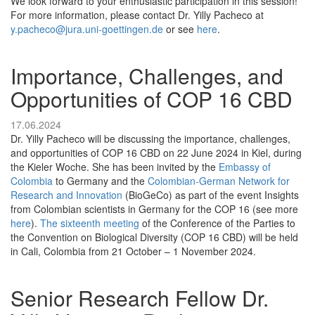
We look forward to your enthusiastic participation in this session!
For more information, please contact Dr. Yilly Pacheco at
y.pacheco@jura.uni-goettingen.de
or see
here
.
Importance, Challenges, and
Opportunities of COP 16 CBD
17.06.2024
Dr. Yilly Pacheco will be discussing the importance, challenges,
and opportunities of COP 16 CBD on 22 June 2024 in Kiel, during
the Kieler Woche. She has been invited by the
Embassy of
Colombia
to Germany and the
Colombian-German Network for
Research and Innovation
(BioGeCo) as part of the event Insights
from Colombian scientists in Germany for the COP 16 (see more
here
).
The sixteenth meeting
of the Conference of the Parties to
the Convention on Biological Diversity (COP 16 CBD) will be held
in Cali, Colombia from 21 October – 1 November 2024.
Senior Research Fellow Dr.