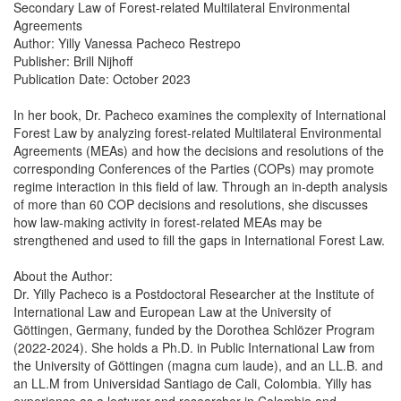
Secondary Law of Forest-related Multilateral Environmental
Agreements
Author: Yilly Vanessa Pacheco Restrepo
Publisher: Brill Nijhoff
Publication Date: October 2023
In her book, Dr. Pacheco examines the complexity of International
Forest Law by analyzing forest-related Multilateral Environmental
Agreements (MEAs) and how the decisions and resolutions of the
corresponding Conferences of the Parties (COPs) may promote
regime interaction in this field of law. Through an in-depth analysis
of more than 60 COP decisions and resolutions, she discusses
how law-making activity in forest-related MEAs may be
strengthened and used to fill the gaps in International Forest Law.
About the Author:
Dr. Yilly Pacheco is a Postdoctoral Researcher at the Institute of
International Law and European Law at the University of
Göttingen, Germany, funded by the Dorothea Schlözer Program
(2022-2024). She holds a Ph.D. in Public International Law from
the University of Göttingen (magna cum laude), and an LL.B. and
an LL.M from Universidad Santiago de Cali, Colombia. Yilly has