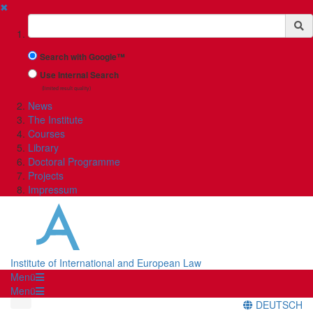
✖
Suchbegriff
Search with Google™
Use Internal Search
(limited result quality)
News
The Institute
Courses
Library
Doctoral Programme
Projects
Impressum
Institute of International and European Law
Menü
Menü
DEUTSCH