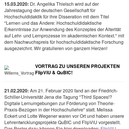
15.03.2020:
Dr. Angelika Thielsch wird auf der
Jahrestagung der deutschen Gesellschaft für
Hochschuldidaktik für ihre Disseration mit dem Titel
"Lernen und das Andere: Hochschuldidaktische
Erkenntnisse zur Anwendung des Konzeptes der Alterität
auf Lehr- und Lernprozesse im akademischen Kontext." mit
dem Nachwuchspreis für hochschuldidaktische Forschung
ausgezeichnt. Wir gratulieren von ganzem Herzen!
VORTRAG ZU UNSEREN PROJEKTEN
FlipViU & QuBIC!
21.02.2020:
Am 21. Februar 2020 fand an der Friedrich-
Schiller-Universität Jena die Tagung "Third Spaces!?
Digitale Lernumgebungen zur Förderung von Theorie-
Praxis-Bezügen in der Hochschullehre" statt. Melissa
Eckert und Lotte Wegener waren vor Ort und haben unsere
Lehrentwicklungsprojekte QuBIC und FlipViU vorgestellt.
Das Poster dazu können Sie hier downloaden:
FlipViU