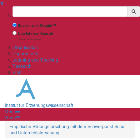
✖
Suchbegriff
Search with Google™
Use Internal Search
(limited result quality)
Organisation
Departments
Learning and Teaching
Research
Staff
Institut für Erziehungswissenschaft
Menü
Menü
Empirische Bildungsforschung mit dem Schwerpunkt Schul-
und Unterrichtsforschung