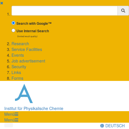
✖
Suchbegriff
Search with Google™
Use Internal Search
(limited result quality)
Research
Service Facilities
Events
Job advertisement
Security
Links
Forms
Institut für Physikalische Chemie
Menü
Menü
DEUTSCH