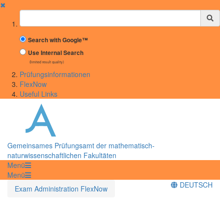
✖
Suchbegriff
Search with Google™
Use Internal Search
(limited result quality)
Prüfungsinformationen
FlexNow
Useful Links
Gemeinsames Prüfungsamt der mathematisch-
naturwissenschaftlichen Fakultäten
Menü
Menü
DEUTSCH
Exam Administration FlexNow