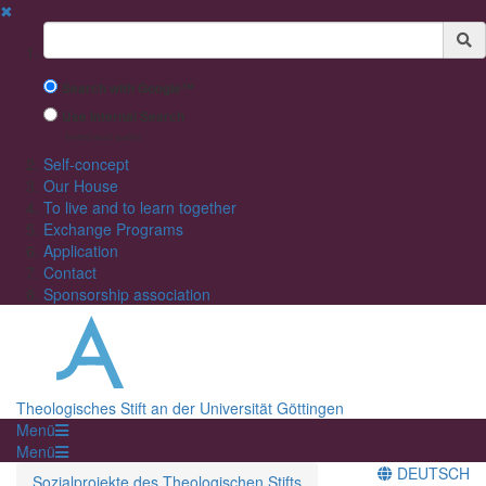
✖
Suchbegriff
Search with Google™
Use Internal Search
(limited result quality)
Self-concept
Our House
To live and to learn together
Exchange Programs
Application
Contact
Sponsorship association
Theologisches Stift an der Universität Göttingen
Menü
Menü
DEUTSCH
Sozialprojekte des Theologischen Stifts