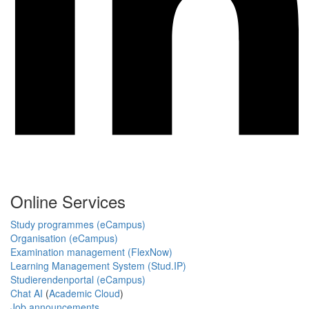
Online Services
Study programmes (eCampus)
Organisation (eCampus)
Examination management (FlexNow)
Learning Management System (Stud.IP)
Studierendenportal (eCampus)
Chat AI
(
Academic Cloud
)
Job announcements