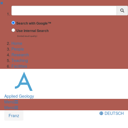
✖
Suchbegriff
Search with Google™
Use Internal Search
(limited result quality)
Home
People
Research
Teaching
Facilities
Applied Geology
Menü
Menü
DEUTSCH
Franz