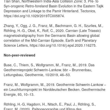
Tian Shan, Northwestern India-Asia Collision Zone: 3. Pre- to
Syn-orogenic Retro-foreland Basin Evolution in the Eastern Tajik
Depression and Linkage to the Pamir Hinterland. Tectonics,
https://doi.org/10.1029/2019TC005874.
Zhang, Y., Ogg, J. G., Franz, M., Bachmann, G. H., Szurlies, M.,
Röhling, H.-G., Obst, K., Rolf, C., 2020. Carnian (Late Triassic)
magnetostratigraphy from the Germanic Basin allowing global
correlation of the Mid-Carnian Episode. Earth and Planetary
Science Letters, https://doi.org/10.1016/j.epsl.2020.116275.
Non-peer-reviewed
Buse, C., Thiem, S., Wolfgramm, M., Franz, M., 2019. Das
Geothermieprojekt Schwerin-Lankow. bbr – Brunnenbau,
Leitungsbau, Geothermie, 10/2019, 46–53.
Franz, M., Wolfgramm, M., 2019. Geothermie Schwerin-Lankow –
ein Leuchtturmprojekt im Norddeutschen Becken. Geothermische
Energie, 93, 10–13.
Röhling, H.-G, Hagdorn, H., Nitsch, E., Paul, J., Röhling, S.,
Franz, M. (2020). Paläogeographie und Klima des