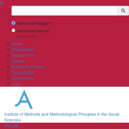
✖
Suchbegriff
Search with Google™
Use Internal Search
(limited result quality)
News
Organisation
Departments
Studies
Research Projects
Consultation
International
Links
Institute of Methods and Methodological Principles in the Social
Sciences
Menü