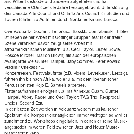
and Wilbert deJoode und anderen aufgetreten und hat
verschiedene CDs über die Jahre herausgebracht. Unterstützung
des Canada Arts Council und Ontario Arts Council für Studien und
Touren führten zu Auftritten durch Nordamerika und Europa.
Ove Volquartz (Sopran-, Tenorsax., Basskl., Contrabasskl., Flöte)
ist neben seiner Arbeit mit Göttinger Gruppen fest in der freien
Szene verankert, davon zeugt seine Arbeit mit
afroamerikanischen Musikern, u.a. Cecil Taylor, Lester Bowie,
Roscoe Mitchell, Marion Brown) als auch der europäischen
Avantgarde wie Gunter Hampel, Baby Sommer, Peter Kowald,
Vladimir Chekassin...
Konzertreisen, Festivalauftritte (z.B. Moers, Leverkusen, Leipzig),
führten ihn bis nach Afrika, wo er u.a. mit dem liberianischen
Percussionisten Kojo E. Samuels arbeitete.
Plattenaufnahmen erfolgten u.a. mit Annexus Quam, Gunter
Hampel, Abbey Rader und Cecil Taylor; TAG Trio, Reciprocal
Uncles, Second Exit...
In der letzten Zeit werden in Volquartz weitem musikalischen
Spektrum die Kompositionstätigkeiten immer wichtiger, so wird er
zunehmend zu Workshops eingeladen, in denen er seine Musik -
angesiedelt im weiten Feld zwischen Jazz und Neuer Musik -
präsentieren kann.