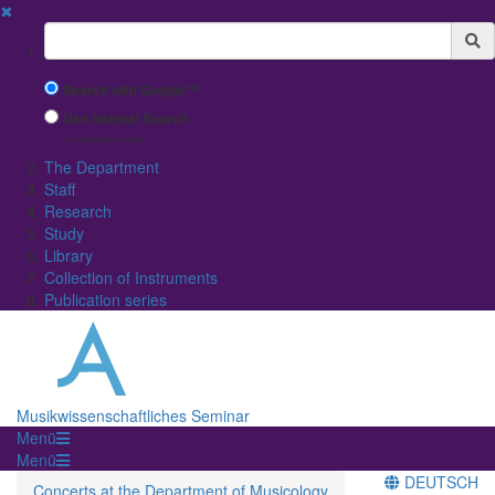
✖
Suchbegriff
Search with Google™
Use Internal Search
(limited result quality)
The Department
Staff
Research
Study
Library
Collection of Instruments
Publication series
Musikwissenschaftliches Seminar
Menü
Menü
DEUTSCH
Concerts at the Department of Musicology