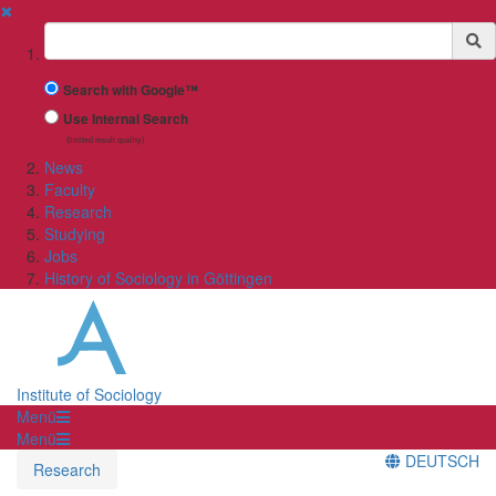
✖
Suchbegriff
Search with Google™
Use Internal Search
(limited result quality)
News
Faculty
Research
Studying
Jobs
History of Sociology in Göttingen
Institute of Sociology
Menü
Menü
DEUTSCH
Research