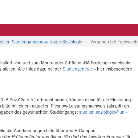
eiten Studiengangsbeauftragte Soziologie
Vorgehen bei Fachwechs
ikuliert sind und zum Mono- oder 2-Fächer-BA Soziologie wechseln
stellen. Alle Infos dazu bei der
Studienzentrale
- hier insbesondere
, B.Soz.02a o.ä.) erbracht haben, können diese für die Einstufung
bitte mit einem aktuellen Flexnow-Leistungsnachweis (als pdf) an
 Angaben des gewünschten Studiengangs:
studium.soziologie@uni-
Sie die Anerkennungen bitte über den E-Campus:
 der Prüfungsämter und öffnen Sie dort das jeweilige Formular für