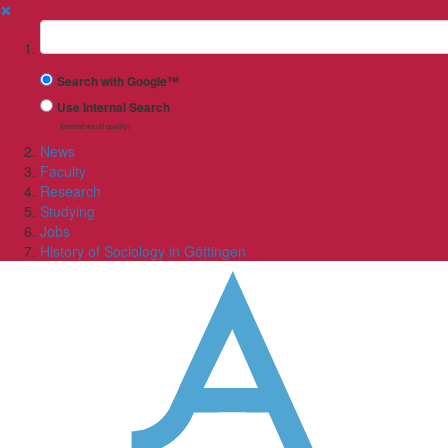
✖
Suchbegriff
Search with Google™
Use Internal Search
(limited result quality)
News
Faculty
Research
Studying
Jobs
History of Sociology in Göttingen