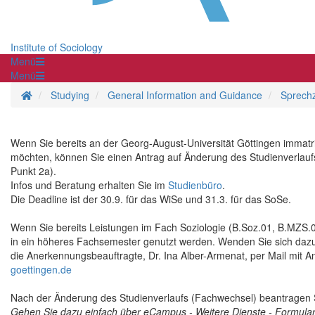
Institute of Sociology
Menü
Menü
Homepage
Studying
General Information and Guidance
Sprechz
Wenn Sie bereits an der Georg-August-Universität Göttingen immatr
möchten, können Sie einen Antrag auf Änderung des Studienverlaufs 
Punkt 2a).
Infos und Beratung erhalten Sie im
Studienbüro
.
Die Deadline ist der 30.9. für das WiSe und 31.3. für das SoSe.
Wenn Sie bereits Leistungen im Fach Soziologie (B.Soz.01, B.MZS.03
in ein höheres Fachsemester genutzt werden. Wenden Sie sich dazu 
die Anerkennungsbeauftragte, Dr. Ina Alber-Armenat, per Mail mit
goettingen.de
Nach der Änderung des Studienverlaufs (Fachwechsel) beantragen 
Gehen Sie dazu einfach über eCampus - Weitere Dienste - Formulare