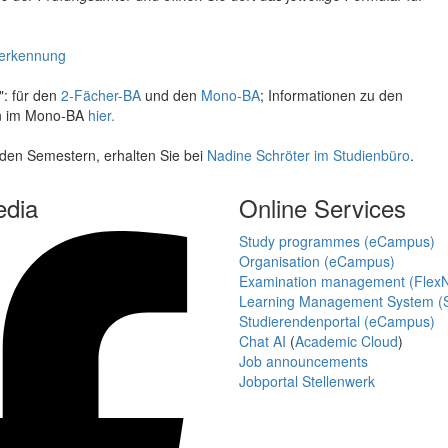
anerkennung
": für den
2-Fächer-BA
und den
Mono-BA
; Informationen zu den
en im Mono-BA
hier.
iden Semestern, erhalten Sie bei
Nadine Schröter im Studienbüro
.
edia
Online Services
Study programmes (eCampus)
Organisation (eCampus)
Examination management (Flex
Learning Management System (S
Studierendenportal (eCampus)
Chat AI
(
Academic Cloud
)
Job announcements
Jobportal Stellenwerk