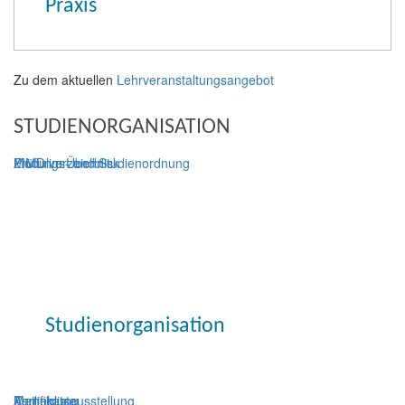
Praxis
Zu dem aktuellen
Lehrveranstaltungsangebot
STUDIENORGANISATION
ZIMD im Überblick
Prüfungs- und Studienordnung
Modulverzeichnis
Studienorganisation
Anmeldung
Zertifikatsausstellung
Mailingliste