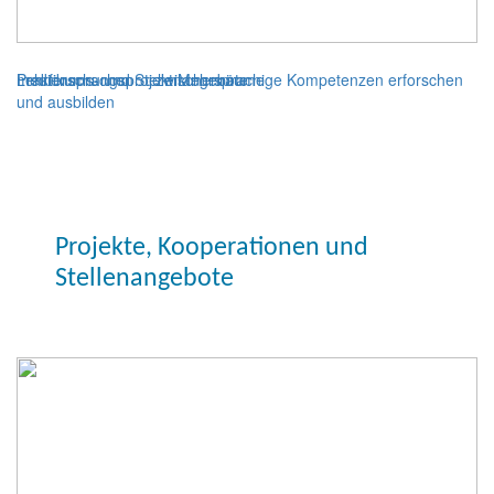
Lehrforschungsprojekt Mehrsprachige Kompetenzen erforschen
mediensprachen : : zwischenräume
Praktikums- und Stellenangebote
und ausbilden
Projekte, Kooperationen und
Stellenangebote