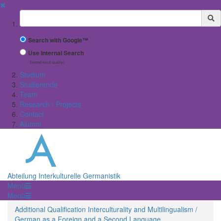
✖
Suchbegriff
Search with Google™
Use Internal Search
(limited result quality)
Studium
Studierende
Team
Research / Projects
Contact
Alumni
Abteilung Interkulturelle Germanistik
Menü
Menü
Additional Qualification Interculturality and Multilingualism /
German as a Foreign and a Second Language