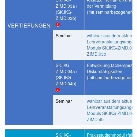
ZIMD.03a /
der Vermittlung
(SK.IKG-
(mit seminarbezogenem P
ZIMD.03b)
VERTIEFUNGEN
Seminar
wählbar aus dem aktuelle
Lehrveranstaltungsangeb
Moduls SK.IKG-ZIMD.03a 
ZIMD.03b
SK.IKG-
Entwicklung fächerspezifi
ZIMD.04a /
Diskursfähigkeiten
(SK.IKG-
(mit seminarbezogenem P
ZIMD.04b)
Seminar
wählbar aus dem aktuelle
Lehrveranstaltungsangeb
Moduls SK.IKG-ZIMD.04a 
ZIMD.4b
SK.IKG-
Praxisstudienmodul (fakult