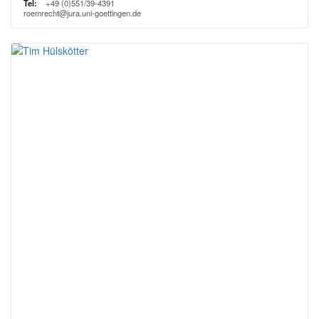
Tel:
+49 (0)551/39-4391
roemrecht@jura.uni-goettingen.de