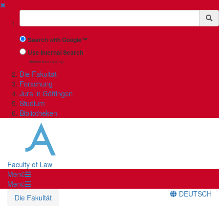
✖
Suchbegriff
Search with Google™
Use Internal Search
(limited result quality)
Die Fakultät
Forschung
Jura in Göttingen
Studium
Bibliotheken
Faculty of Law
Menü
Menü
DEUTSCH
Die Fakultät