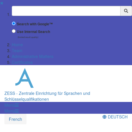
✖
Suchbegriff
Search with Google™
Use Internal Search
(limited result quality)
Home
Team
Administrative Matters
Certificates
ZESS - Zentrale Einrichtung für Sprachen und
Schlüsselqualifikationen
Menü
Menü
DEUTSCH
French