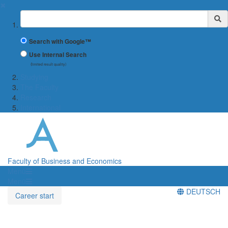
✖
Suchbegriff
Search with Google™
Use Internal Search
(limited result quality)
Studying
The Faculty
Research
International
Faculty of Business and Economics
Menü
Menü
DEUTSCH
Career start