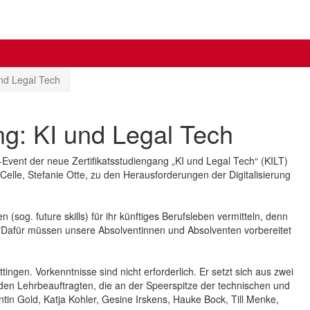
und Legal Tech
ng: KI und Legal Tech
-Event der neue Zertifikatsstudiengang „KI und Legal Tech“ (KILT)
elle, Stefanie Otte, zu den Herausforderungen der Digitalisierung
(sog. future skills) für ihr künftiges Berufsleben vermitteln, denn
. "Dafür müssen unsere Absolventinnen und Absolventen vorbereitet
tingen. Vorkenntnisse sind nicht erforderlich. Er setzt sich aus zwei
en Lehrbeauftragten, die an der Speerspitze der technischen und
ntin Gold, Katja Kohler, Gesine Irskens, Hauke Bock, Till Menke,