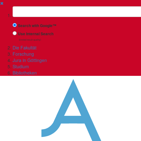
✖
Suchbegriff
Search with Google™
Use Internal Search
(limited result quality)
Die Fakultät
Forschung
Jura in Göttingen
Studium
Bibliotheken