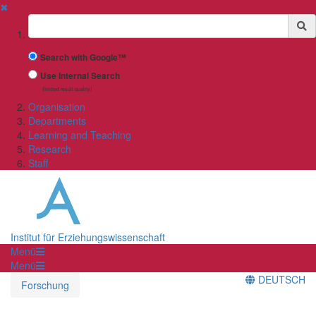
✖
Suchbegriff
Search with Google™
Use Internal Search
(limited result quality)
Organisation
Departments
Learning and Teaching
Research
Staff
Institut für Erziehungswissenschaft
Menü
Menü
DEUTSCH
Forschung