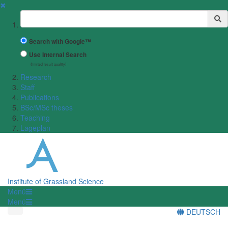
✖
Suchbegriff
Search with Google™
Use Internal Search
(limited result quality)
Research
Staff
Publications
BSc/MSc theses
Teaching
Lageplan
Institute of Grassland Science
Menü
Menü
DEUTSCH