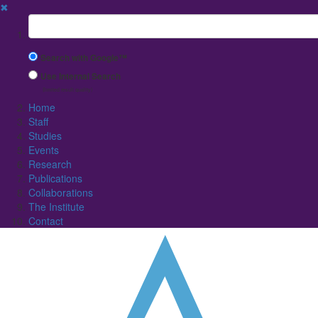
✖
Suchbegriff
Search with Google™
Use Internal Search
(limited result quality)
Home
Staff
Studies
Events
Research
Publications
Collaborations
The Institute
Contact