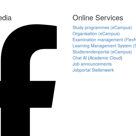
edia
Online Services
Study programmes (eCampus)
Organisation (eCampus)
Examination management (Flex
Learning Management System (S
Studierendenportal (eCampus)
Chat AI
(
Academic Cloud
)
Job announcements
Jobportal Stellenwerk