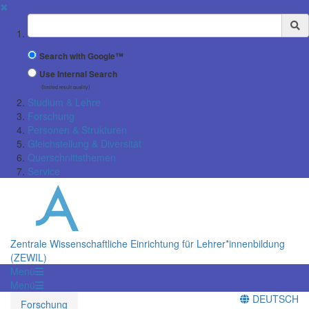
✖
Suchbegriff
Search with Google™
Use Internal Search
(limited result quality)
Studium & Lehre
Forschung
Personen & Strukturen
Gleichstellung & Diversität
Querschnittsthemen
Service
Zentrale Wissenschaftliche Einrichtung für Lehrer*innenbildung
(ZEWIL)
Menü
Menü
DEUTSCH
Forschung