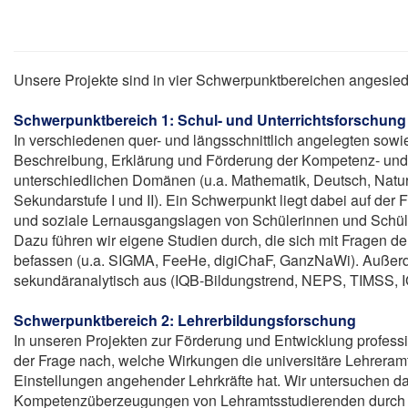
Unsere Projekte sind in vier Schwerpunktbereichen angesiede
Schwerpunktbereich 1: Schul- und Unterrichtsforschung
In verschiedenen quer- und längsschnittlich angelegten sowi
Beschreibung, Erklärung und Förderung der Kompetenz- und 
unterschiedlichen Domänen (u.a. Mathematik, Deutsch, Natur­
Sekundarstufe I und II). Ein Schwerpunkt liegt dabei auf der Fr
und soziale Lern­ausgangs­lagen von Schülerinnen und Schül
Dazu führen wir eigene Studien durch, die sich mit Fragen d
befassen (u.a. SIGMA, FeeHe, digiChaF, GanzNaWi). Außerd
sekundäranalytisch aus (IQB-Bildungstrend, NEPS, TIMSS, 
Schwerpunktbereich 2: Lehrerbildungsforschung
In unseren Projekten zur Förderung und Entwicklung profes
der Frage nach, welche Wirkungen die universitäre Lehrera
Einstellungen angehender Lehrkräfte hat. Wir untersuchen da
Kompetenzüberzeugungen von Lehramtsstudierenden durch d