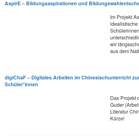
AspirE – Bildungsaspirationen und Bildungswahlentsch
Im Projekt As
idealistisch
Schülerinnen
unterschiedl
wir längs­sc
aus dem Nati
digiChaF – Digitales Arbeiten im Chinesischunterricht z
Schüler*innen
Das Projekt d
Guder (Arbei
Literatur Chi
Kürze!