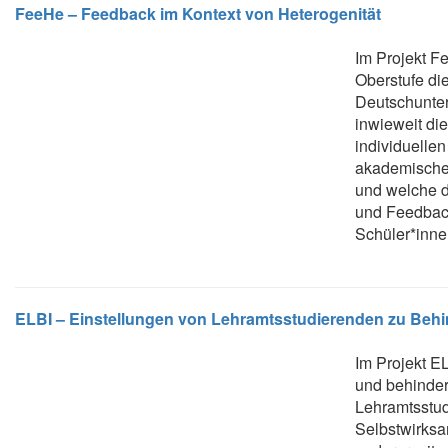
FeeHe – Feedback im Kontext von Heterogenität
Im Projekt F
Oberstufe die
Deutschunter
inwieweit di
individuelle
akademischen
und welche d
und Feedback
Schüler*inne
ELBI – Einstellungen von Lehramtsstudierenden zu Behi
Im Projekt E
und behinde
Lehramtsstud
Selbstwirks