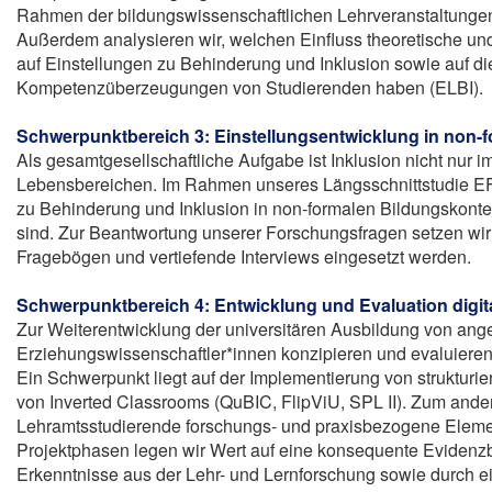
Rahmen der bildungswissenschaftlichen Lehrveranstaltungen 
Außerdem analysieren wir, welchen Einfluss theoretische un
auf Einstellungen zu Behinderung und Inklusion sowie auf d
Kompetenzüberzeugungen von Studierenden haben (ELBI).
Schwerpunktbereich 3: Einstellungsentwicklung in non-
Als gesamtgesellschaftliche Aufgabe ist Inklusion nicht nur 
Lebensbereichen. Im Rahmen unseres Längsschnittstudie EFB
zu Behinderung und Inklusion in non-formalen Bildungskonte
sind. Zur Beantwortung unserer Forschungsfragen setzen wir
Fragebögen und vertiefende Interviews eingesetzt werden.
Schwerpunktbereich 4: Entwicklung und Evaluation digit
Zur Weiterentwicklung der universitären Ausbildung von ang
Erziehungswissenschaftler*innen konzipieren und evaluieren
Ein Schwerpunkt liegt auf der Implementierung von struktur
von Inverted Classrooms (QuBIC, FlipViU, SPL II). Zum ande
Lehramtsstudierende forschungs- und praxisbezogene Elemen
Projektphasen legen wir Wert auf eine konsequente Evidenzb
Erkenntnisse aus der Lehr- und Lernforschung sowie durch ei