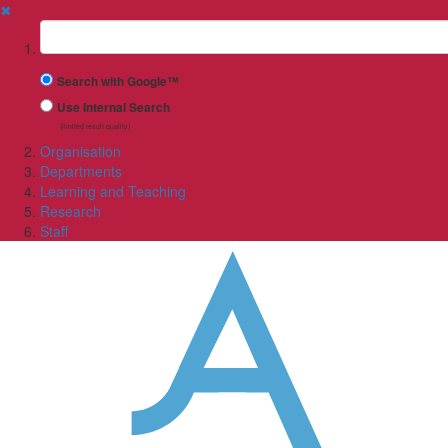
✖
Suchbegriff
Search with Google™
Use Internal Search
(limited result quality)
Organisation
Departments
Learning and Teaching
Research
Staff