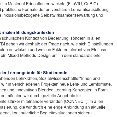
im Master of Education entwickeln (FlipViU, QuBIC).
d praktische Formate der universitären Lehramtsausbildung
ie inklusionsbezogene Selbstwirksamkeitserwartung und
formalen Bildungskontexten
im schulischen Kontext von Bedeutung, sondern in allen
I gehen wir deshalb der Frage nach, wie sich Einstellungen
xten entwickeln und welche Faktoren hierbei von Einfluss
 ein Mixed-Methods-Design um, in dem standardisierte
aler Lernangebote für Studierende
ehenden Lehrkräften, Sozialwissenschaftler*innen und
 wir in verschiedenen Projekten neue Lehr- und Lernformate.
ierten und innovativen Blended Learning-Konzepten in Form
ren möchten wir durch gezielte Angebote für
te stärker miteinander verbinden (CONNECT). In allen
asierung, die wir durch eine enge Anbindung an aktuelle
gene, kontinuierliche Begleitevaluationen sichern.