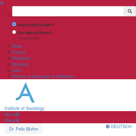
✖
Suchbegriff
Search with Google™
Use Internal Search
(limited result quality)
News
Faculty
Research
Studying
Jobs
History of Sociology in Göttingen
Institute of Sociology
Menü
Menü
DEUTSCH
Dr. Felix Bluhm