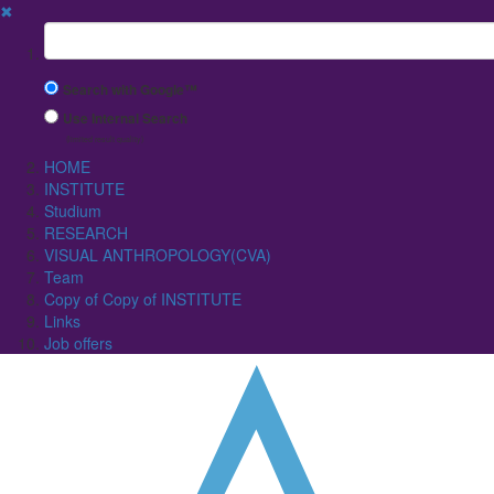
✖
Suchbegriff
Search with Google™
Use Internal Search
(limited result quality)
HOME
INSTITUTE
Studium
RESEARCH
VISUAL ANTHROPOLOGY(CVA)
Team
Copy of Copy of INSTITUTE
Links
Job offers