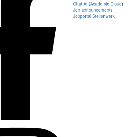
Chat AI
(
Academic Cloud
)
Job announcements
Jobportal Stellenwerk