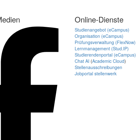
Medien
Online-Dienste
Studienangebot (eCampus)
Organisation (eCampus)
Prüfungsverwaltung (FlexNow)
Lernmanagement (Stud.IP)
Studierendenportal (eCampus)
Chat AI
(
Academic Cloud
)
Stellenausschreibungen
Jobportal stellenwerk