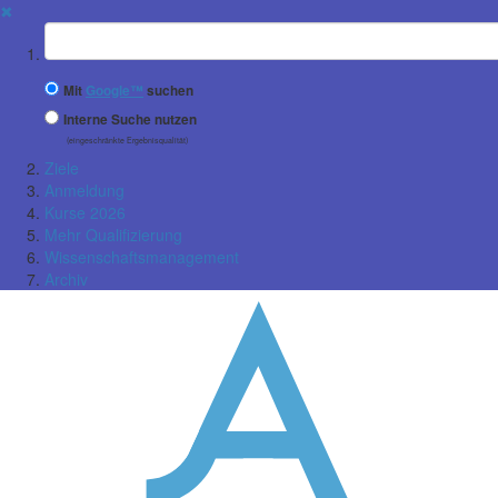
✖
Suchbegriff
Mit
Google™
suchen
Interne Suche nutzen
(eingeschränkte Ergebnisqualität)
Ziele
Anmeldung
Kurse 2026
Mehr Qualifizierung
Wissenschaftsmanagement
Archiv