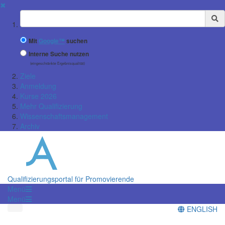
✖
Suchbegriff
Mit
Google™
suchen
Interne Suche nutzen
(eingeschränkte Ergebnisqualität)
Ziele
Anmeldung
Kurse 2026
Mehr Qualifizierung
Wissenschaftsmanagement
Archiv
Qualifizierungsportal für Promovierende
Menü
Menü
ENGLISH