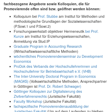
fachbezogene Angebote sowie Kolloquien, die für
Promovierende offen sind bzw. geöffnet werden können:
Kolloquium bei
Prof. Stubbe
am Institut für Methoden und
methodologische Grundlagen der Sozialwissenschaften
(P.Sowi.1 und P.Sowi.2)
Forschungswerkstatt objektiver Hermeneutik
bei Prof.
Kunze
am Institut für Erziehungswissenschaften,
Anmeldung via Stud.IP
Graduate Program in Accounting Research
(Wirtschaftswissenschaftliche Methoden)
wöchentliches Promovierendenseminar zu Development
Economics
ProDok des Verbands der Hochschullehrerinnen und
Hochschullehrer für Betriebswirtschaft e.V. (VHB)
The Inter-University Doctoral Program in Economics
(MAGKS)
(Volkswirtschaftliche Methoden, Ansprechpartner
in Göttingen ist
Prof. Dr. Robert Schwager)
Göttinger Kolloquien zur Digitalisierung des
Zivilverfahrensrechts
(Juristische Fakultät)
Faculty Workshop
(Juristische Fakultät)
fachspezifische Promovierendenausbildung der
Juristischen Fakultät
(Um auf dem Laufenden zu bleiben,