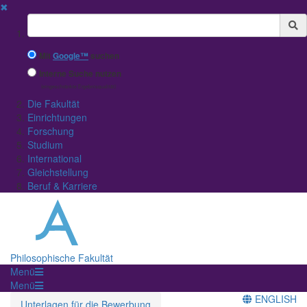
✖
Suchbegriff
Mit
Google™
suchen
Interne Suche nutzen
(eingeschränkte Ergebnisqualität)
Die Fakultät
Einrichtungen
Forschung
Studium
International
Gleichstellung
Beruf & Karriere
Philosophische Fakultät
Menü
Menü
ENGLISH
Unterlagen für die Bewerbung