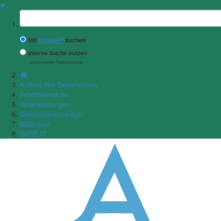
✖
Suchbegriff
Mit
Google™
suchen
Interne Suche nutzen
(eingeschränkte Ergebnisqualität)
Aufbau des Departments
Arbeitsbereiche
Veranstaltungen
Diskussionsbeiträge
Bibliothek
DARE-IT