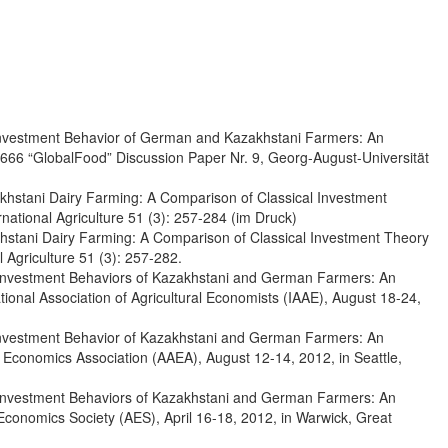
Investment Behavior of German and Kazakhstani Farmers: An
66 “GlobalFood” Discussion Paper Nr. 9, Georg-August-Universität
khstani Dairy Farming: A Comparison of Classical Investment
national Agriculture 51 (3): 257-284 (im Druck)
hstani Dairy Farming: A Comparison of Classical Investment Theory
l Agriculture 51 (3): 257-282.
Investment Behaviors of Kazakhstani and German Farmers: An
tional Association of Agricultural Economists (IAAE), August 18-24,
Investment Behavior of Kazakhstani and German Farmers: An
 Economics Association (AAEA), August 12-14, 2012, in Seattle,
Investment Behaviors of Kazakhstani and German Farmers: An
Economics Society (AES), April 16-18, 2012, in Warwick, Great