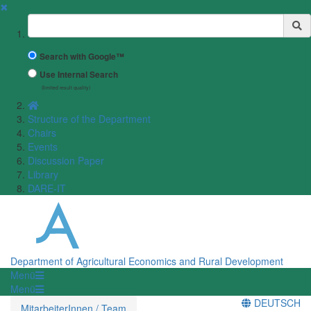
✖
Suchbegriff
Search with Google™
Use Internal Search
(limited result quality)
Structure of the Department
Chairs
Events
Discussion Paper
Library
DARE-IT
Department of Agricultural Economics and Rural Development
Menü
Menü
DEUTSCH
MitarbeiterInnen / Team