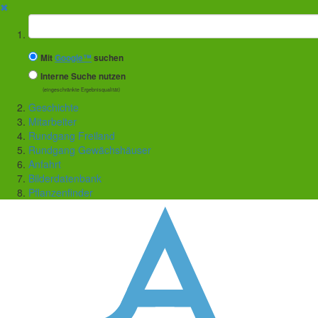
✖
Suchbegriff
Mit
Google™
suchen
Interne Suche nutzen
(eingeschränkte Ergebnisqualität)
Geschichte
Mitarbeiter
Rundgang Freiland
Rundgang Gewächshäuser
Anfahrt
Bilderdatenbank
Pflanzenfinder