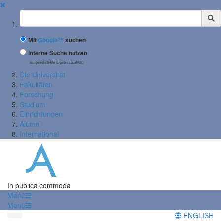
✖
Suchbegriff
Mit
Google™
suchen
Interne Suche nutzen
(eingeschränkte Ergebnisqualität)
Die Universität
Fakultäten
Forschung
Studium
Einrichtungen
Alumni
International
In publica commoda
Menü
Menü
ENGLISH