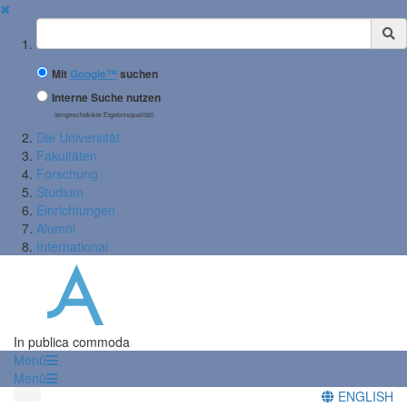
✖
Suchbegriff
Mit
Google™
suchen
Interne Suche nutzen
(eingeschränkte Ergebnisqualität)
Die Universität
Fakultäten
Forschung
Studium
Einrichtungen
Alumni
International
In publica commoda
Menü
Menü
ENGLISH