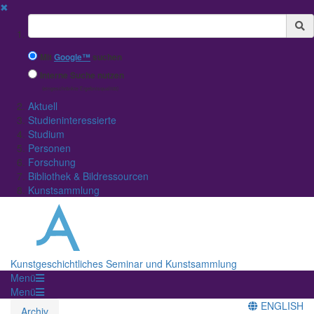
✖
Suchbegriff
Mit
Google™
suchen
Interne Suche nutzen
(eingeschränkte Ergebnisqualität)
Aktuell
Studieninteressierte
Studium
Personen
Forschung
Bibliothek & Bildressourcen
Kunstsammlung
Kunstgeschichtliches Seminar und Kunstsammlung
Menü
Menü
ENGLISH
Archiv