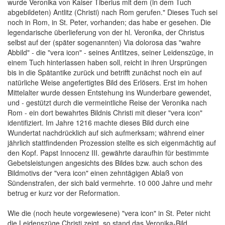
wurde Veronika von Kaiser Tiberius mit dem (in dem Tuch
abgebildeten) Antlitz (Christi) nach Rom gerufen." Dieses Tuch sei
noch in Rom, in St. Peter, vorhanden; das habe er gesehen. Die
legendarische überlieferung von der hl. Veronika, der Christus
selbst auf der (später sogenannten) Via dolorosa das "wahre
Abbild" - die "vera icon" - seines Antlitzes, seiner Leidenszüge, in
einem Tuch hinterlassen haben soll, reicht in ihren Ursprüngen
bis in die Spätantike zurück und betrifft zunächst noch ein auf
natürliche Weise angefertigtes Bild des Erlösers. Erst im hohen
Mittelalter wurde dessen Entstehung ins Wunderbare gewendet,
und - gestützt durch die vermeintliche Reise der Veronika nach
Rom - ein dort bewahrtes Bildnis Christi mit dieser "vera icon"
identifiziert. Im Jahre 1216 machte dieses Bild durch eine
Wundertat nachdrücklich auf sich aufmerksam; während einer
jährlich stattfindenden Prozession stellte es sich eigenmächtig auf
den Kopf. Papst Innocenz III. gewährte daraufhin für bestimmte
Gebetsleistungen angesichts des Bildes bzw. auch schon des
Bildmotivs der "vera icon" einen zehntägigen Ablaß von
Sündenstrafen, der sich bald vermehrte. 10 000 Jahre und mehr
betrug er kurz vor der Reformation.
Wie die (noch heute vorgewiesene) "vera icon" in St. Peter nicht
die Leidenszüge Christi zeigt, so stand das Veronika-Bild