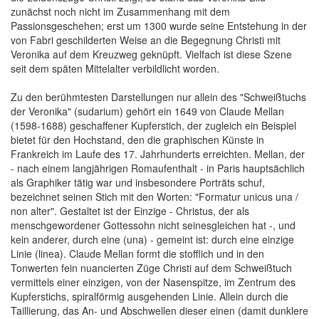
zunächst noch nicht im Zusammenhang mit dem
Passionsgeschehen; erst um 1300 wurde seine Entstehung in der
von Fabri geschilderten Weise an die Begegnung Christi mit
Veronika auf dem Kreuzweg geknüpft. Vielfach ist diese Szene
seit dem späten Mittelalter verbildlicht worden.
Zu den berühmtesten Darstellungen nur allein des "Schweißtuchs
der Veronika" (sudarium) gehört ein 1649 von Claude Mellan
(1598-1688) geschaffener Kupferstich, der zugleich ein Beispiel
bietet für den Hochstand, den die graphischen Künste in
Frankreich im Laufe des 17. Jahrhunderts erreichten. Mellan, der
- nach einem langjährigen Romaufenthalt - in Paris hauptsächlich
als Graphiker tätig war und insbesondere Porträts schuf,
bezeichnet seinen Stich mit den Worten: "Formatur unicus una /
non alter". Gestaltet ist der Einzige - Christus, der als
menschgewordener Gottessohn nicht seinesgleichen hat -, und
kein anderer, durch eine (una) - gemeint ist: durch eine einzige
Linie (linea). Claude Mellan formt die stofflich und in den
Tonwerten fein nuancierten Züge Christi auf dem Schweißtuch
vermittels einer einzigen, von der Nasenspitze, im Zentrum des
Kupferstichs, spiralförmig ausgehenden Linie. Allein durch die
Taillierung, das An- und Abschwellen dieser einen (damit dunklere