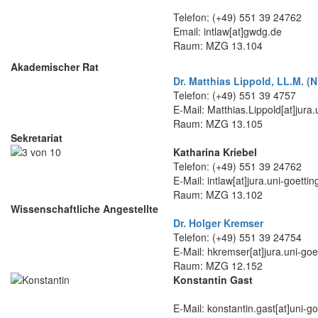
Telefon: (+49) 551 39 24762
Email: intlaw[at]gwdg.de
Raum: MZG 13.104
Akademischer Rat
Dr. Matthias Lippold, LL.M. (
Telefon: (+49) 551 39 4757
E-Mail: Matthias.Lippold[at]jura
Raum: MZG 13.105
Sekretariat
Katharina Kriebel
Telefon: (+49) 551 39 24762
E-Mail: intlaw[at]jura.uni-goetti
Raum: MZG 13.102
Wissenschaftliche Angestellte
Dr. Holger Kremser
Telefon: (+49) 551 39 24754
E-Mail: hkremser[at]jura.uni-goe
Raum: MZG 12.152
Konstantin Gast
E-Mail: konstantin.gast[at]uni-g