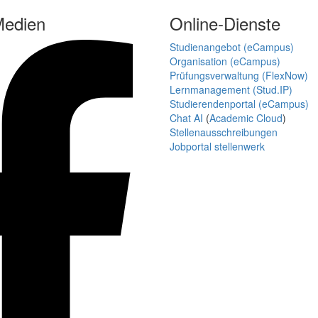
Medien
Online-Dienste
Studienangebot (eCampus)
Organisation (eCampus)
Prüfungsverwaltung (FlexNow)
Lernmanagement (Stud.IP)
Studierendenportal (eCampus)
Chat AI
(
Academic Cloud
)
Stellenausschreibungen
Jobportal stellenwerk