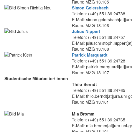
Raum: MZG 13.105
Simon Geiersbach
Telefon: (+49) 551 39 24738
E-Mail: simon.geiersbach[at]jur
Raum: MZG 13.106
Julius Nippert
Telefon: (+49) 551 39 24757
E-Mail: juliuschristoph.nippert[a
Raum: MZG 13.108
Patrick Marquardt
Telefon: (+49) 551 39 24728
E-Mail: patrick.marquardt[at]jur
Raum: MZG 13.107
Studentische Mitarbeiter/-innen
Thilo Berndt
Telefon: (+49) 551 39 24765
E-Mail: thilo.berndt[at]jura.uni-
Raum: MZG 13.101
Mia Bromm
Telefon: (+49) 551 39 24765
E-Mail: mia.bromm[at]jura.uni-g
Raum: MZG 13.101