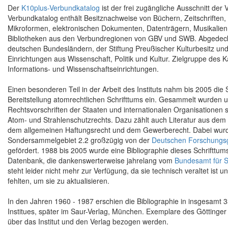
Der
K10plus-Verbundkatalog
ist der frei zugängliche Ausschnitt de
Verbundkatalog enthält Besitznachweise von Büchern, Zeitschriften,
Mikroformen, elektronischen Dokumenten, Datenträgern, Musikalien 
Bibliotheken aus den Verbundregionen von GBV und SWB. Abgedeck
deutschen Bundesländern, der Stiftung Preußischer Kulturbesitz und 
Einrichtungen aus Wissenschaft, Politik und Kultur. Zielgruppe des 
Informations- und Wissenschaftseinrichtungen.
Einen besonderen Teil in der Arbeit des Instituts nahm bis 2005 di
Bereitstellung atomrechtlichen Schrifttums ein. Gesammelt wurden 
Rechtsvorschriften der Staaten und internationalen Organisationen 
Atom- und Strahlenschutzrechts. Dazu zählt auch Literatur aus de
dem allgemeinen Haftungsrecht und dem Gewerberecht. Dabei wurde
Sondersammelgebiet 2.2 großzügig von der
Deutschen Forschungs
gefördert. 1988 bis 2005 wurde eine Bibliographie dieses Schrifttums 
Datenbank, die dankenswerterweise jahrelang vom
Bundesamt für S
steht leider nicht mehr zur Verfügung, da sie technisch veraltet ist u
fehlten, um sie zu aktualisieren.
In den Jahren 1960 - 1987 erschien die Bibliographie in insgesamt 
Institues, später im Saur-Verlag, München. Exemplare des Göttinge
über das Institut und den Verlag bezogen werden.